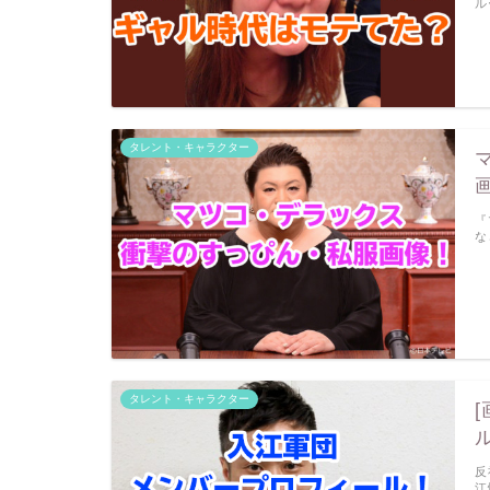
ル
タレント・キャラクター
『
な
タレント・キャラクター
反
江