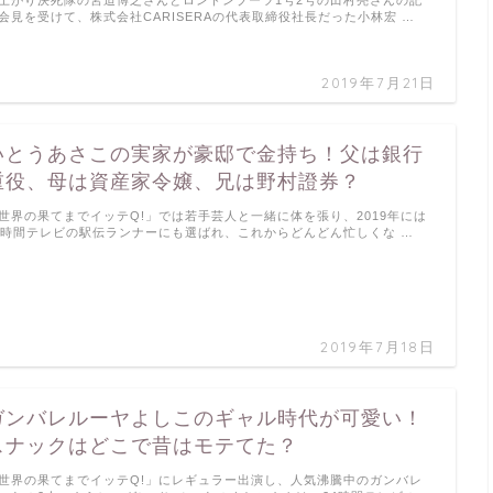
上がり決死隊の宮迫博之さんとロンドンブーツ1号2号の田村亮さんの記
会見を受けて、株式会社CARISERAの代表取締役社長だった小林宏 …
2019年7月21日
いとうあさこの実家が豪邸で金持ち！父は銀行
重役、母は資産家令嬢、兄は野村證券？
世界の果てまでイッテQ!」では若手芸人と一緒に体を張り、2019年には
4時間テレビの駅伝ランナーにも選ばれ、これからどんどん忙しくな …
2019年7月18日
ガンバレルーヤよしこのギャル時代が可愛い！
スナックはどこで昔はモテてた？
世界の果てまでイッテQ!」にレギュラー出演し、人気沸騰中のガンバレ