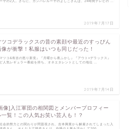
ーヤの2人。さらに、ガンバレルーヤのよしこさんは、24時間テレビの …
2019年7月17日
マツコデラックスの昔の素顔や最近のすっぴん
画像が衝撃！私服はいつも同じだった！
マツコ&有吉の怒り新党』『月曜から夜ふかし』『アウト×デラックス』
ど人気レギュラー番組を持ち、オネエタレントとしての地位 …
2019年7月14日
[画像]入江軍団の相関図とメンバープロフィー
ル一覧！この人気お笑い芸人も！？
社会的勢力との関わりが問題視され、吉本興業から解雇されてしまった入
慎也さん。 そんな入江慎也さんは、自慢の人脈を活かして200 …