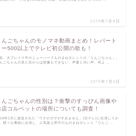
2019年7月8日
りんごちゃんのモノマネ動画まとめ！レパート
リー500以上でテレビ初公開の歌も！
在、大ブレイク中のニューハーフものまねタレントの「りんごちゃん」。
んごちゃんの見た目からは想像もできない、声量と渋い声、何よ …
2019年7月6日
りんごちゃんの性別は？衝撃のすっぴん画像や
お店コルベットの場所についても調査！
019年1月に放送された「ウチのガヤがすみません」(日テレ)に出演してか
、様々な番組に出演し、人気急上昇中のものまねタレント『りんご …