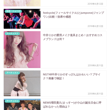
2018年6月12日
生活・ニュース
feelcycle(フィールサイクル)とjumpone(ジャンプ
ワン)比較！効果や感想
2018年6月12日
アーティスト
中井りかの愛用メイク道具まとめ！おすすめコス
メブランドは何？
2018年6月11日
アーティスト
NGT48中井りかのすっぴんはかわいい？ブサイ
ク？画像で検証！
2018年6月11日
アーティスト
NEWS増田貴久(まっすー)が小山の誕生日会に呼
ばれなかった理由は？