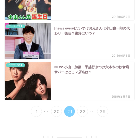
2018年6月9日
アーティスト
[news every]だいすけお兄さんは小山慶一郎の代
わり・後任？復帰はいつ？
2018年6月8日
アーティスト
NEWS小山・加藤・手越行きつけ六本木の飲食店
サパーはどこ？店名は？
2018年6月7日
...
...
1
20
21
22
25