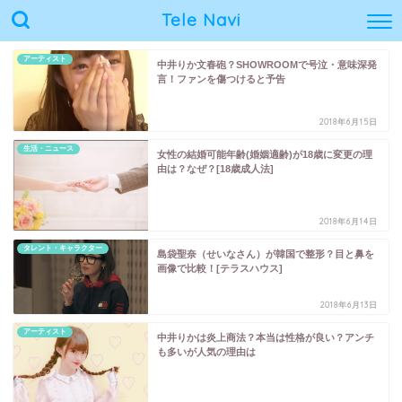
Tele Navi
アーティスト
中井りか文春砲？SHOWROOMで号泣・意味深発
言！ファンを傷つけると予告
2018年6月15日
生活・ニュース
女性の結婚可能年齢(婚姻適齢)が18歳に変更の理
由は？なぜ？[18歳成人法]
2018年6月14日
タレント・キャラクター
島袋聖奈（せいなさん）が韓国で整形？目と鼻を
画像で比較！[テラスハウス]
2018年6月13日
アーティスト
中井りかは炎上商法？本当は性格が良い？アンチ
も多いが人気の理由は