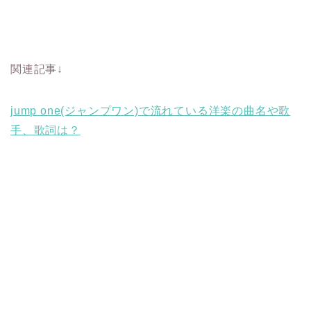
関連記事↓
jump one(ジャンプワン)で流れている洋楽の曲名や歌
手、歌詞は？