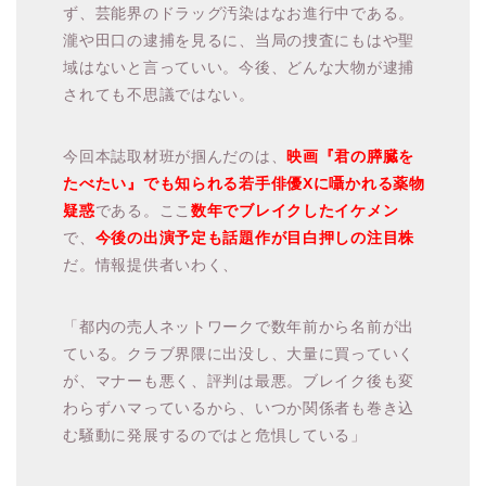
ず、芸能界のドラッグ汚染はなお進行中である。
瀧や田口の逮捕を見るに、当局の捜査にもはや聖
域はないと言っていい。今後、どんな大物が逮捕
されても不思議ではない。
今回本誌取材班が掴んだのは、
映画『君の膵臓を
たべたい』でも知られる若手俳優Xに囁かれる薬物
疑惑
である。ここ
数年でブレイクしたイケメン
で、
今後の出演予定も話題作が目白押しの注目株
だ。情報提供者いわく、
「都内の売人ネットワークで数年前から名前が出
ている。クラブ界隈に出没し、大量に買っていく
が、マナーも悪く、評判は最悪。ブレイク後も変
わらずハマっているから、いつか関係者も巻き込
む騒動に発展するのではと危惧している」