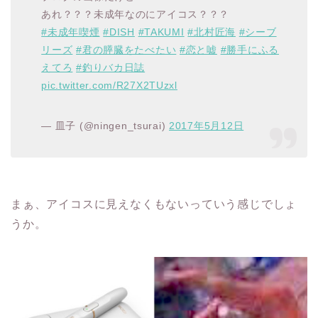
あれ？？？未成年なのにアイコス？？？
#未成年喫煙
#DISH
#TAKUMI
#北村匠海
#シーブ
リーズ
#君の膵臓をたべたい
#恋と嘘
#勝手にふる
えてろ
#釣りバカ日誌
pic.twitter.com/R27X2TUzxl
— 皿子 (@ningen_tsurai)
2017年5月12日
まぁ、アイコスに見えなくもないっていう感じでしょ
うか。