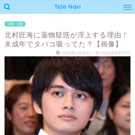
Tele Navi
俳優・女優
北村匠海に薬物疑惑が浮上する理由！
未成年でタバコ吸ってた？【画像】
2019年5月26日
/
2019年8月27日