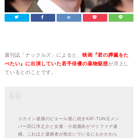
週刊誌「ナックルズ」によると、
映画『君の膵臓をた
べたい』に出演していた若手俳優の薬物疑惑
が浮上し
ているとのことです。
コカイン逮捕のピエール瀧に続きKAT-TUN元メン
バー田口淳之介と女優・小嶺麗奈がマリファナ逮
捕。これほど逮捕者が相次いでいるにもかかわら