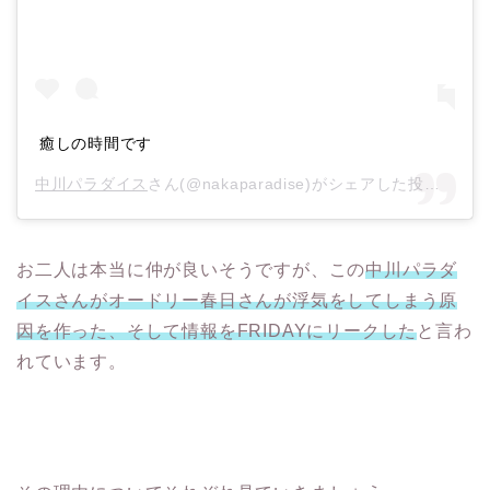
癒しの時間です
中川パラダイス
さん(@nakaparadise)がシェアした投稿 –
20
お二人は本当に仲が良いそうですが、この
中川パラダ
イスさんがオードリー春日さんが浮気をしてしまう原
因を作った、そして情報をFRIDAYにリークした
と言わ
れています。