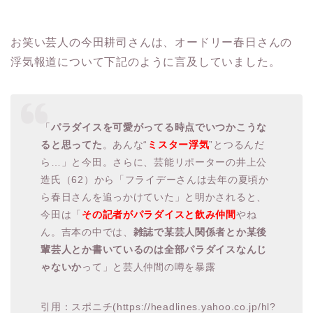
お笑い芸人の今田耕司さんは、オードリー春日さんの
浮気報道について下記のように言及していました。
「
パラダイスを可愛がってる時点でいつかこうな
ると思ってた
。あんな“
ミスター浮気
”とつるんだ
ら…」と今田。さらに、芸能リポーターの
井上公
造
氏（62）から「フライデーさんは去年の夏頃か
ら春日さんを追っかけていた」と明かされると、
今田は「
その記者がパラダイスと飲み仲間
やね
ん。吉本の中では、
雑誌で某芸人関係者とか某後
輩芸人とか書いているのは全部パラダイスなんじ
ゃないか
って」と芸人仲間の噂を暴露
引用：スポニチ(https://headlines.yahoo.co.jp/hl?