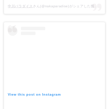
中川パラダイス
さん(@nakaparadise)がシェアした投稿 –
20
View this post on Instagram