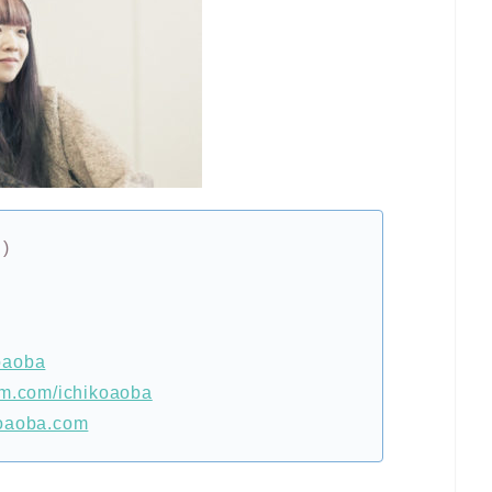
)
koaoba
am.com/ichikoaoba
koaoba.com