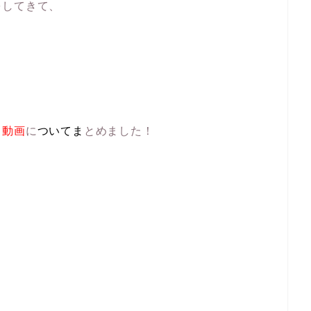
をしてきて、
。
ラ動画
に
ついて
ま
とめました！