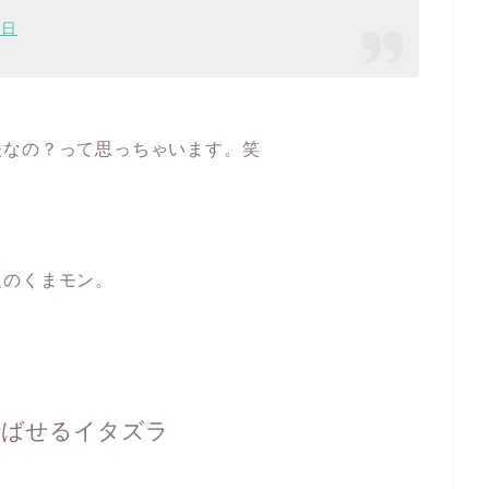
1日
夫なの？って思っちゃいます。笑
、
題のくまモン。
転ばせるイタズラ